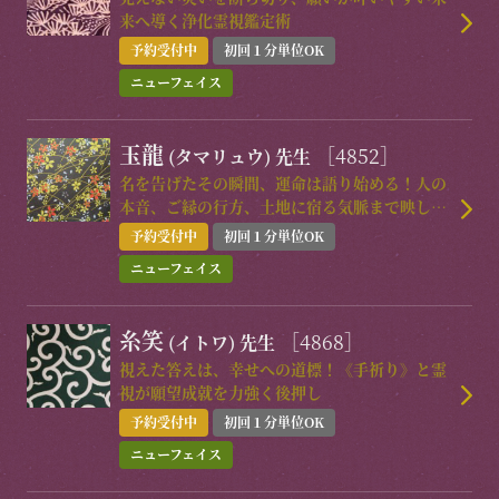
来へ導く浄化霊視鑑定術
予約受付中
初回１分単位OK
ニューフェイス
玉龍
［4852］
(タマリュウ)
先生
名を告げたその瞬間、運命は語り始める！人の
本音、ご縁の行方、土地に宿る気脈まで映し出
す比類なき霊能力！
予約受付中
初回１分単位OK
ニューフェイス
糸笑
［4868］
(イトワ)
先生
視えた答えは、幸せへの道標！《手祈り》と霊
視が願望成就を力強く後押し
予約受付中
初回１分単位OK
ニューフェイス