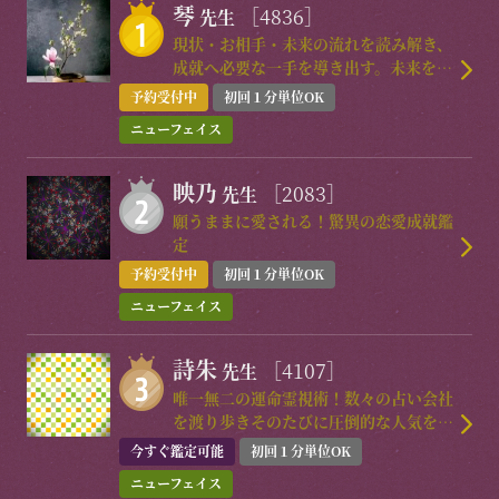
琴
［4836］
先生
現状・お相手・未来の流れを読み解き、
成就へ必要な一手を導き出す。未来を変
えるための本気の引き寄せ鑑定。
予約受付中
初回１分単位OK
ニューフェイス
映乃
［2083］
先生
願うままに愛される！驚異の恋愛成就鑑
定
予約受付中
初回１分単位OK
ニューフェイス
詩朱
［4107］
先生
唯一無二の運命霊視術！数々の占い会社
を渡り歩きそのたびに圧倒的な人気を集
めた実力派降臨！
今すぐ鑑定可能
初回１分単位OK
ニューフェイス