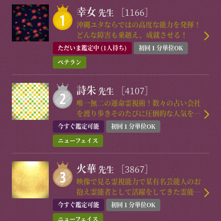
幸女
［1166］
先生
沖縄ユタならではの高度な能力を発揮！
どんな障害も乗越え、成就させる！
ただいま鑑定中 (1人待ち)
初回１分単位OK
ベテラン
詩朱
［4107］
先生
唯一無二の運命霊視術！数々の占い会社
を渡り歩きそのたびに圧倒的な人気を集
めた実力派降臨！
今すぐ鑑定可能
初回１分単位OK
ニューフェイス
火華
［3867］
先生
映像で見る霊視能力で某有名芸能人のお
抱え霊能者として活躍をしてきた霊能者
が電撃降臨！
今すぐ鑑定可能
初回１分単位OK
ニューフェイス