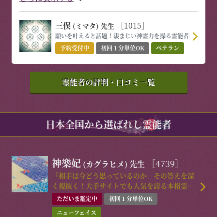
三俣
［1015］
(ミマタ)
先生
願いを叶えると話題！凄まじい神霊力を操る霊能者
予約受付中
初回１分単位OK
ベテラン
霊能者の評判・口コミ一覧
日本全国から選ばれし霊能者
神樂妃
［4739］
(カグラヒメ)
先生
「相手は今どう思っているのか」その答えを深
く視抜く！大手サイトでも人気を誇る本格霊視
鑑定
ただいま鑑定中
初回１分単位OK
ニューフェイス