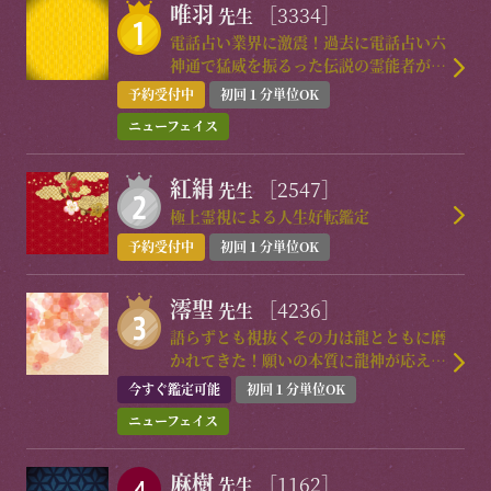
唯羽
［3334］
先生
電話占い業界に激震！過去に電話占い六
神通で猛威を振るった伝説の霊能者が待
望の復帰！
予約受付中
初回１分単位OK
ニューフェイス
紅絹
［2547］
先生
極上霊視による人生好転鑑定
予約受付中
初回１分単位OK
澪聖
［4236］
先生
語らずとも視抜くその力は龍とともに磨
かれてきた！願いの本質に龍神が応える
時運命は動き出す！
今すぐ鑑定可能
初回１分単位OK
ニューフェイス
麻樹
［1162］
先生