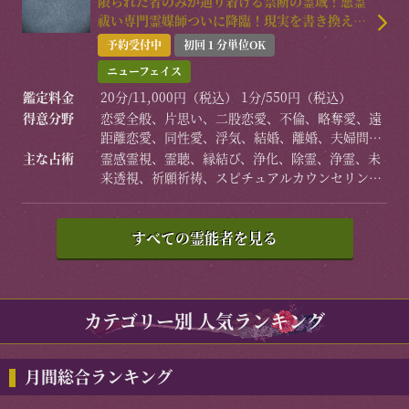
限られた者のみが辿り着ける禁断の霊域！悪霊
祓い専門霊媒師ついに降臨！現実を書き換える
唯一無二の奇跡の力を解き放つ！
予約受付中
初回１分単位OK
ニューフェイス
鑑定料金
20分/11,000円（税込） 1分/550円（税込）
得意分野
恋愛全般、片思い、二股恋愛、不倫、略奪愛、遠
距離恋愛、同性愛、浮気、結婚、離婚、夫婦問
題、家庭/家族問題、親子、育児、教育、介護、引
主な占術
霊感霊視、霊聴、縁結び、浄化、除霊、浄霊、未
っ越し、仕事全般、適職、経営、進路、人間関
来透視、祈願祈祷、スピチュアルカウンセリン
係、相性、ママ友、相手の気持ち、人生相談、開
グ、波動修正、思念伝達、引き寄せ、チャクラ、
運、運勢、健康、金銭、動物、故人、心霊相談
チャネリング、ヒーリング、前世/過去世、守護霊
対話、霊障除去、先祖供養、過去世供養、死者と
すべての霊能者を見る
の対話、高次との交信、呪術、魂入/魂抜、特殊占
術、命名/改名、特殊念波、霊符、悪霊祓いなど
カテゴリー別 人気ランキング
月間総合ランキング