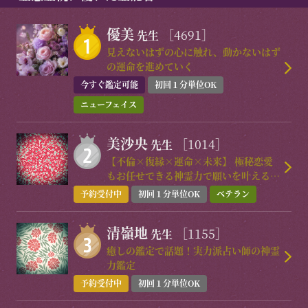
優美
［4691］
先生
見えないはずの心に触れ、動かないはず
の運命を進めていく
今すぐ鑑定可能
初回１分単位OK
ニューフェイス
美沙央
［1014］
先生
【不倫×復縁×運命×未来】 極秘恋愛
もお任せできる神霊力で願いを叶える恋
愛術師
予約受付中
初回１分単位OK
ベテラン
清嶺地
［1155］
先生
癒しの鑑定で話題！実力派占い師の神霊
力鑑定
予約受付中
初回１分単位OK