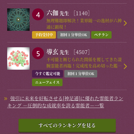
六伽
［1140］
先生
無理難題即解決！業界随一の逸材が六神
通に顕現！
予約受付中
初回１分単位OK
ベテラン
導玄
［4507］
先生
不可能と断じられた関係を覆してきた凄
腕霊能者再臨！完成度を高め切った鑑定
が遂に再始動
今すぐ鑑定可能
初回１分単位OK
ニューフェイス
強引に未来を好転させる[神足通]に優れた霊能者ラン
キング －圧倒的な成就率を誇る霊能者－一覧
すべてのランキングを見る