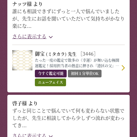
ナッツ様 より
誰にも相談できずにずっと一人で悩んでいました
が、先生にお話を聞いていただいて気持ちがかなり
楽にな
...
さらに表示する
御宝
［3446］
(ミタカラ)
先生
たった一度の鑑定で数多の《幸運》が舞い込む極開
運鑑定！採用担当者の熱意に押され『港区の父』が
降臨！
今すぐ鑑定可能
初回１分単位OK
ニューフェイス
啓子様 より
ずっと同じことで悩んでいて何も変わらない状態で
したが、先生に相談してから少しずつ流れが変わっ
てき
...
さらに表示する