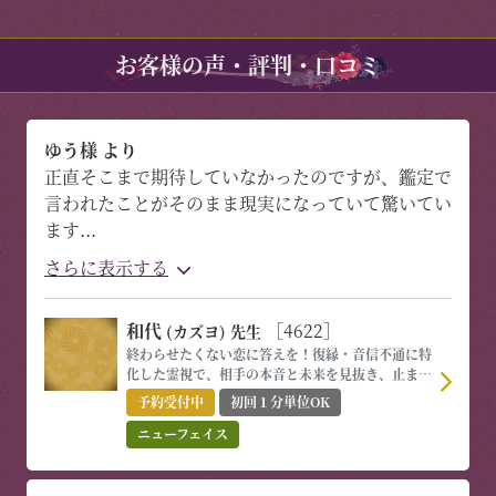
お客様の声・評判・口コミ
ゆう様 より
正直そこまで期待していなかったのですが、鑑定で
言われたことがそのまま現実になっていて驚いてい
ます
...
さらに表示する
和代
［4622］
(カズヨ)
先生
終わらせたくない恋に答えを！復縁・音信不通に特
化した霊視で、相手の本音と未来を見抜き、止まっ
た時間が再び動き出す！
予約受付中
初回１分単位OK
ニューフェイス