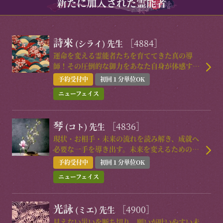
新たに加入された霊能者
詩來
［4884］
(シライ)
先生
運命を変える霊能者たちを育ててきた真の導
師！その圧倒的な御力をあなた自身が体感する
時が訪れる
予約受付中
初回１分単位OK
ニューフェイス
琴
［4836］
(コト)
先生
現状・お相手・未来の流れを読み解き、成就へ
必要な一手を導き出す。未来を変えるための本
気の引き寄せ鑑定。
予約受付中
初回１分単位OK
ニューフェイス
光詠
［4900］
(ミエ)
先生
見えない災いを断ち切り、願いが叶いやすい未