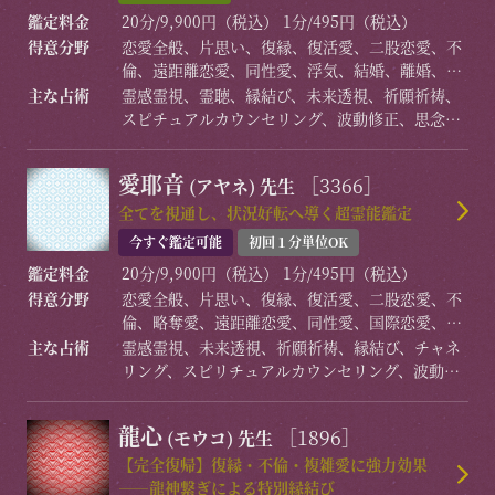
鑑定料金
20分/9,900円（税込） 1分/495円（税込）
得意分野
恋愛全般、片思い、復縁、復活愛、二股恋愛、不
倫、遠距離恋愛、同性愛、浮気、結婚、離婚、夫
婦問題、家庭/家族問題、親子、育児、教育、引っ
主な占術
霊感霊視、霊聴、縁結び、未来透視、祈願祈祷、
越し、仕事全般、適職、経営、進路、人間関係、
スピチュアルカウンセリング、波動修正、思念伝
相性、ママ友、相手の気持ち、人生相談、開運、
達、引き寄せ、チャクラ、チャネリング、ヒーリ
運勢、健康、金銭、動物、インナーチャイルドな
ング、オーラ、前世/過去世、守護霊対話、高次と
愛耶音
［3366］
(アヤネ)
先生
ど
の交信、アニマルコミュニケーション、大天使高
次元チャネリングなど
全てを視通し、状況好転へ導く超霊能鑑定
今すぐ鑑定可能
初回１分単位OK
鑑定料金
20分/9,900円（税込） 1分/495円（税込）
得意分野
恋愛全般、片思い、復縁、復活愛、二股恋愛、不
倫、略奪愛、遠距離恋愛、同性愛、国際恋愛、浮
気、結婚、離婚、夫婦問題、家族/家庭問題、親
主な占術
霊感霊視、未来透視、祈願祈祷、縁結び、チャネ
子、育児、教育、介護、引っ越し、人間関係、仕
リング、スピリチュアルカウンセリング、波動修
事全般、適職、経営、進路、相性、ママ友、相手
正、思念伝達、引き寄せ、ヒーリング、命名/改
の気持ち、人生相談、開運、運勢、健康、動物、
名、アニマルコミュニケーション
龍心
［1896］
(モウコ)
先生
故人、など
【完全復帰】復縁・不倫・複雑愛に強力効果
――龍神繋ぎによる特別縁結び