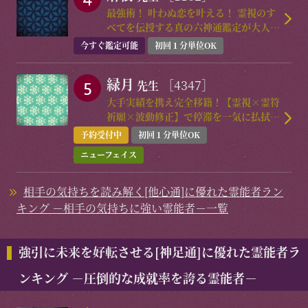
最強術！ 叶わぬ恋を叶える！ 霊視のす
べてを伝授する真の六神通鑑定が大人
気！
今すぐ鑑定可能
初回１分単位OK
緑月
［4347］
先生
大手実績を携え完全移籍！【霊視×霊符
祈願×波動修正】で停滞を一気に払拭し
「動かぬ現実」を「動く現実」へ！！
予約受付中
初回１分単位OK
ニューフェイス
相手の気持ちを読み解く[他心通]に優れた霊能者ラン
キング －相手の気持ちに強い霊能者－一覧
強引に未来を好転させる[神足通]に優れた霊能者ラ
ンキング －圧倒的な成就率を誇る霊能者－