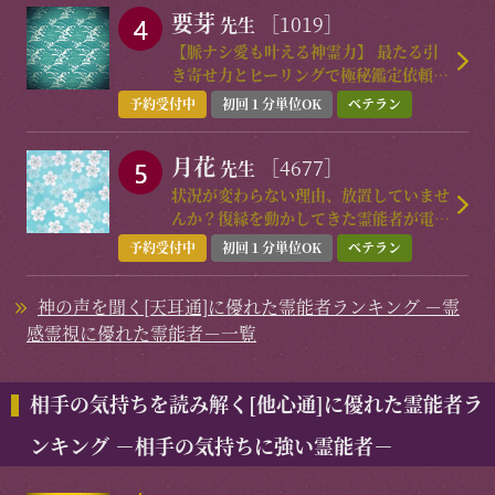
要芽
［1019］
先生
【脈ナシ愛も叶える神霊力】 最たる引
き寄せ力とヒーリングで極秘鑑定依頼殺
到！
予約受付中
初回１分単位OK
ベテラン
月花
［4677］
先生
状況が変わらない理由、放置していませ
んか？復縁を動かしてきた霊能者が電撃
復帰！今こそ流れを変える時です。
予約受付中
初回１分単位OK
ベテラン
神の声を聞く[天耳通]に優れた霊能者ランキング －霊
感霊視に優れた霊能者－一覧
相手の気持ちを読み解く[他心通]に優れた霊能者ラ
ンキング －相手の気持ちに強い霊能者－