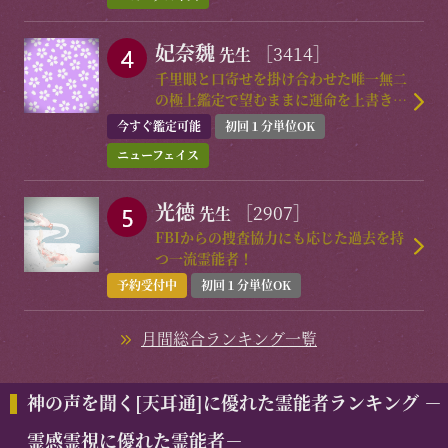
妃奈魏
［3414］
先生
千里眼と口寄せを掛け合わせた唯一無二
の極上鑑定で望むままに運命を上書きし
好転導く超一流霊能者！
今すぐ鑑定可能
初回１分単位OK
ニューフェイス
光徳
［2907］
先生
FBIからの捜査協力にも応じた過去を持
つ一流霊能者！
予約受付中
初回１分単位OK
月間総合ランキング一覧
神の声を聞く[天耳通]に優れた霊能者ランキング －
霊感霊視に優れた霊能者－