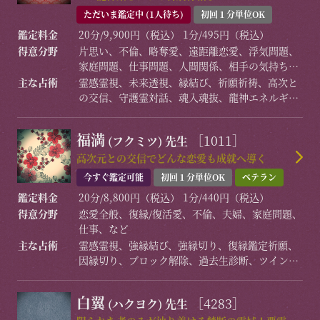
ただいま鑑定中 (1人待ち)
初回１分単位OK
鑑定料金
20分/9,900円（税込） 1分/495円（税込）
得意分野
片思い、不倫、略奪愛、遠距離恋愛、浮気問題、
家庭問題、仕事問題、人間関係、相手の気持ち、
開運、運勢、健康など
主な占術
霊感霊視、未来透視、縁結び、祈願祈祷、高次と
の交信、守護霊対話、魂入魂抜、龍神エネルギー
など
福満
［1011］
(フクミツ)
先生
高次元との交信でどんな恋愛も成就へ導く
今すぐ鑑定可能
初回１分単位OK
ベテラン
鑑定料金
20分/8,800円（税込） 1分/440円（税込）
得意分野
恋愛全般、復縁/復活愛、不倫、夫婦、家庭問題、
仕事、など
主な占術
霊感霊視、強縁結び、強縁切り、復縁鑑定祈願、
因縁切り、ブロック解除、過去生診断、ツインレ
イ鑑定、合格祈願、金運寄せ、ご自宅霊視鑑定、
波動修正、守護霊交信、ヒーリング、オーラ、ア
白翼
［4283］
(ハクヨク)
先生
ニマルコミニケーション、失せ物、霊障浄化、各
種心霊相談、心願成就参拝お願い言葉講座など