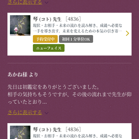
さらに表示する
琴
［4836］
(コト)
先生
現状・お相手・未来の流れを読み解き、成就へ必要な
一手を導き出す。未来を変えるための本気の引き寄せ
鑑定。
予約受付中
初回１分単位OK
ニューフェイス
あかね様 より
先日は初鑑定をありがとうございました。
相手の気持ちもそうですが、その後の流れまで先生が仰
っていたとおり
...
さらに表示する
琴
［4836］
(コト)
先生
現状・お相手・未来の流れを読み解き、成就へ必要な