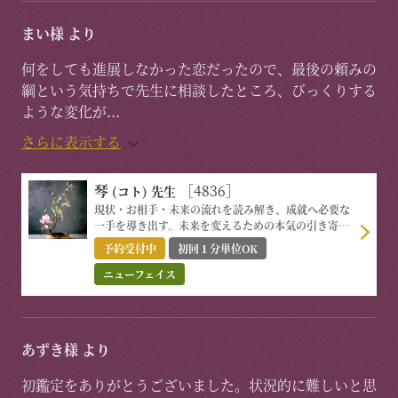
まい様 より
何をしても進展しなかった恋だったので、最後の頼みの
綱という気持ちで先生に相談したところ、びっくりする
ような変化が
...
さらに表示する
琴
［4836］
(コト)
先生
現状・お相手・未来の流れを読み解き、成就へ必要な
一手を導き出す。未来を変えるための本気の引き寄せ
鑑定。
予約受付中
初回１分単位OK
ニューフェイス
あずき様 より
初鑑定をありがとうございました。状況的に難しいと思