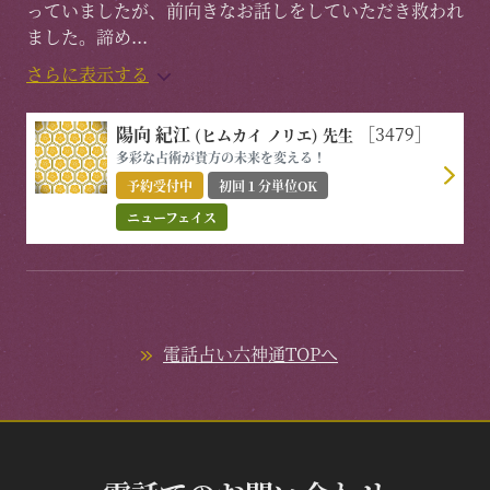
っていましたが、前向きなお話しをしていただき救われ
ました。諦め
...
さらに表示する
陽向 紀江
［3479］
(ヒムカイ ノリエ)
先生
多彩な占術が貴方の未来を変える！
予約受付中
初回１分単位OK
ニューフェイス
電話占い六神通TOPへ