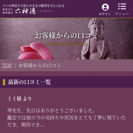
六つの神霊力で思うがままの願望を手に入れる
メニュー
ログイン
お客様からの口コミ
customer reviews
TOP
お客様からの口コミ
最新の口コミ一覧
ミミ様 より
琴先生、先日はありがとうございました。
鑑定では彼の今の気持ちや状況をとても丁寧に視ていた
だき、期待でき
...