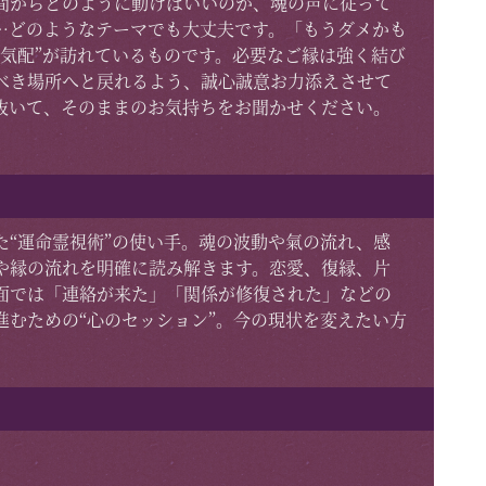
間からどのように動けばいいのか、魂の声に従って
…どのようなテーマでも大丈夫です。「もうダメかも
気配”が訪れているものです。必要なご縁は強く結び
べき場所へと戻れるよう、誠心誠意お力添えさせて
抜いて、そのままのお気持ちをお聞かせください。
“運命霊視術”の使い手。魂の波動や氣の流れ、感
や縁の流れを明確に読み解きます。恋愛、復縁、片
面では「連絡が来た」「関係が修復された」などの
むための“心のセッション”。今の現状を変えたい方