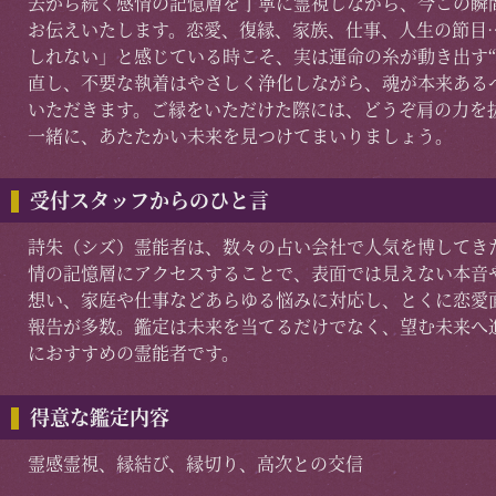
去から続く感情の記憶層を丁寧に霊視しながら、今この瞬
お伝えいたします。恋愛、復縁、家族、仕事、人生の節目
しれない」と感じている時こそ、実は運命の糸が動き出す“
直し、不要な執着はやさしく浄化しながら、魂が本来ある
いただきます。ご縁をいただけた際には、どうぞ肩の力を
一緒に、あたたかい未来を見つけてまいりましょう。
受付スタッフからのひと言
詩朱（シズ）霊能者は、数々の占い会社で人気を博してきた
情の記憶層にアクセスすることで、表面では見えない本音
想い、家庭や仕事などあらゆる悩みに対応し、とくに恋愛
報告が多数。鑑定は未来を当てるだけでなく、望む未来へ進
におすすめの霊能者です。
得意な鑑定内容
霊感霊視、縁結び、縁切り、高次との交信