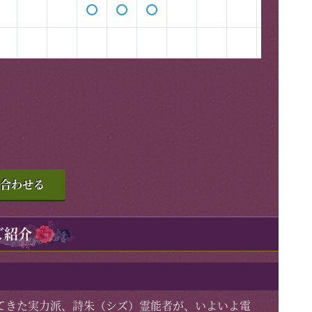
合わせる
ご紹介
てきた実力派、詩朱（シズ）霊能者が、いよいよ電