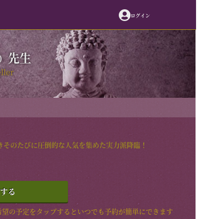
ログイン
先生
）
2-5051
ller
（年中無休）
合わせる
きそのたびに圧倒的な人気を集めた実力派降臨！
する
希望の予定をタップするといつでも予約が簡単にできます