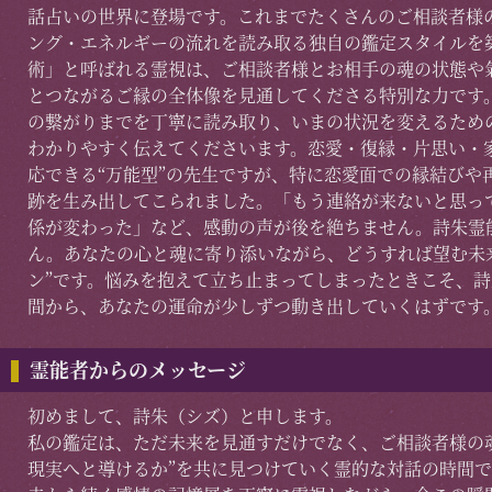
話占いの世界に登場です。これまでたくさんのご相談者様
ング・エネルギーの流れを読み取る独自の鑑定スタイルを
術」と呼ばれる霊視は、ご相談者様とお相手の魂の状態や
とつながるご縁の全体像を見通してくださる特別な力です
の繋がりまでを丁寧に読み取り、いまの状況を変えるため
わかりやすく伝えてくださいます。恋愛・復縁・片思い・
応できる“万能型”の先生ですが、特に恋愛面での縁結びや
跡を生み出してこられました。「もう連絡が来ないと思っ
係が変わった」など、感動の声が後を絶ちません。詩朱霊
ん。あなたの心と魂に寄り添いながら、どうすれば望む未
ン”です。悩みを抱えて立ち止まってしまったときこそ、
間から、あなたの運命が少しずつ動き出していくはずです
霊能者からのメッセージ
初めまして、詩朱（シズ）と申します。
私の鑑定は、ただ未来を見通すだけでなく、ご相談者様の
現実へと導けるか”を共に見つけていく霊的な対話の時間