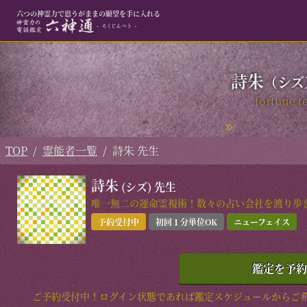
電話でのお問い合わせ
六つの神霊力で思うがままの願望を手に入れる
六つの神霊力による特別な電話鑑定で、
霊能者があなたの「愛」を叶えます。
詩朱
（シズ
03-638
fortune te
24時間自動受付
メールで問い
六神通 TOP
霊能者一覧
TOP
霊能者一覧
詩朱 先生
お客様からの声
人気ランキング
ご利用ガイド
料金・お支払い
詩朱
(シズ)
先生
よくあるご質問
六神通とは
唯一無二の運命霊視術！数々の占い会社を渡り歩
利用規約
予約受付中
初回１分単位OK
ニューフェイス
特定商取引法表記
個人情報保護方針
サイトマップ
鑑定を予約
会員ログイン
ご予約受付中！ログイン状態であれば鑑定スケジュールからご