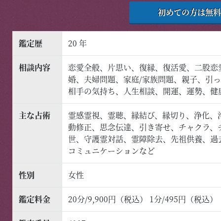
初めての方は無料
© 2026 神霊力の電話鑑定六神通
鑑定歴
20 年
相談内容
恋愛全般、片思い、復縁、復活愛、二股恋
婚、夫婦問題、家庭/家族問題、親子、引
相手の気持ち、人生相談、開運、運勢、健
主な占術
霊感霊視、霊聴、縁結び、縁切り、浄化、
動修正、思念伝達、引き寄せ、チャクラ、
世、守護霊対話、霊障除去、先祖供養、過
コミュニケーションなど
性別
女性
鑑定料金
20分/9,900円（税込） 1分/495円（税込）