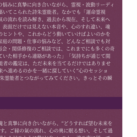
の悩みに真摯に向き合いながら、霊視・波動リーディ
築いてこられた詩朱霊能者。なかでも「運命霊視
氣の流れを読み解き、過去から現在、そして未来へ
。表面だけでは見えない本音や、心のすれ違い、魂
のヒントや、これからどう動いていけばよいのかを
家庭の問題・仕事の悩みなど、どんなご相談でも対
再会・関係修復のご相談では、これまでにも多くの奇
ていた相手から連絡があった」「気持ちが通じて関
能者の鑑定は、ただ未来を当てるだけではありませ
来へ進めるのかを一緒に探していく“心のセッショ
詩朱霊能者とつながってみてください。きっとその瞬
。
魂と真摯に向き合いながら、“どうすれば望む未来を
です。ご縁の氣の流れ、心の奥に眠る想い、そして過