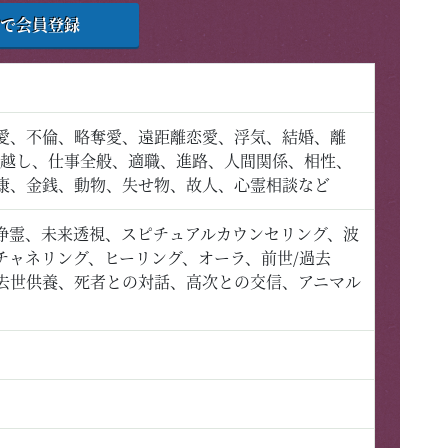
で会員登録
愛、不倫、略奪愛、遠距離恋愛、浮気、結婚、離
っ越し、仕事全般、適職、進路、人間関係、相性、
康、金銭、動物、失せ物、故人、心霊相談など
浄霊、未来透視、スピチュアルカウンセリング、波
チャネリング、ヒーリング、オーラ、前世/過去
去世供養、死者との対話、高次との交信、アニマル