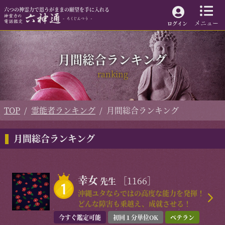
六つの神霊力で思うがままの願望を手に入れる
メニュー
ログイン
月間総合ランキング
ranking
TOP
霊能者ランキング
月間総合ランキング
月間総合ランキング
幸女
［1166］
先生
沖縄ユタならではの高度な能力を発揮！
どんな障害も乗越え、成就させる！
今すぐ鑑定可能
初回１分単位OK
ベテラン