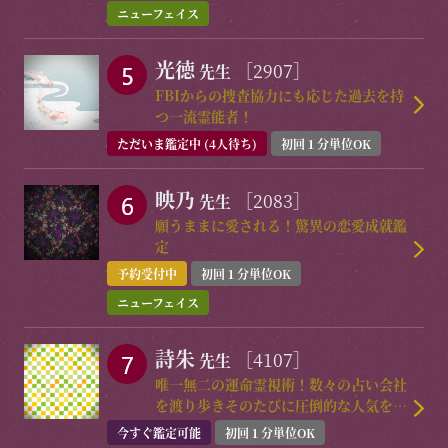
ニューフェイス
光徳
［2907］
先生
FBIからの捜査協力にも応じた過去を持
つ一流霊能者！
ただいま鑑定中 (4人待ち)
初回１分単位OK
映乃
［2083］
先生
願うままに愛される！驚異の恋愛成就鑑
定
予約受付中
初回１分単位OK
ニューフェイス
詩朱
［4107］
先生
唯一無二の運命霊視術！数々の占い会社
を渡り歩きそのたびに圧倒的な人気を集
めた実力派降臨！
今すぐ鑑定可能
初回１分単位OK