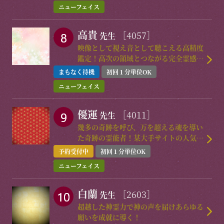
ニューフェイス
高貴
［4057］
先生
映像として視え音として聴こえる高精度
鑑定！高次の領域とつながる完全霊感鑑
定
まもなく待機
初回１分単位OK
ニューフェイス
優運
［4011］
先生
幾多の奇跡を呼び、万を超える魂を導い
た奇跡の霊能者！某大手サイトの人気霊
能者が電撃降臨！
予約受付中
初回１分単位OK
ニューフェイス
白蘭
［2603］
先生
超越した神霊力で神の声を届けあらゆる
願いを成就に導く！