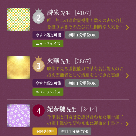
詩朱
［4107］
先生
唯一無二の運命霊視術！数々の占い会社
を渡り歩きそのたびに圧倒的な人気を集
めた実力派降臨！
今すぐ鑑定可能
初回１分単位OK
ニューフェイス
火華
［3867］
先生
映像で見る霊視能力で某有名芸能人のお
抱え霊能者として活躍をしてきた霊能者
が電撃降臨！
今すぐ鑑定可能
初回１分単位OK
ニューフェイス
妃奈魏
［3414］
先生
千里眼と口寄せを掛け合わせた唯一無二
の極上鑑定で望むままに運命を上書きし
好転導く超一流霊能者！
予約受付中
初回１分単位OK