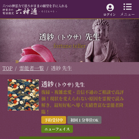
電話でのお問い合わせ
六つの神霊力で思うがままの願望を手に入れる
メニュー
ログイン
六つの神霊力による特別な電話鑑定で、
霊能者があなたの「愛」を叶えます。
透紗
先生
（トウサ）
fortune teller
03-6382-5051
24時間自動受付（年中無休）
メールで問い合わせる
TOP
霊能者一覧
透紗 先生
六神通 TOP
霊能者一覧
お客様からの声
人気ランキング
透紗
(トウサ)
先生
ご利用ガイド
料金・お支払い
復縁・複雑恋愛・音信不通のご相談で高評
よくあるご質問
六神通とは
価！現状を変えられない原因を霊視で読み
利用規約
解き、最短好転へ導く実績豊富な霊能者降
特定商取引法表記
臨！
個人情報保護方針
予約受付中
初回１分単位OK
サイトマップ
ニューフェイス
会員ログイン