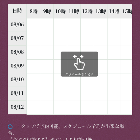
日時
8時
9時
10時
11時
12時
13時
14時
15時
1
08/06
08/07
08/08
08/09
スクロールできます
08/10
08/11
08/12
…タップで予約可能。スケジュール予約が出来な場
合、
【今すぐ相談する】ボタンより相談可能。