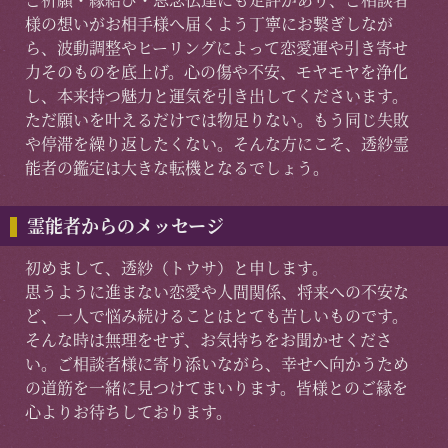
様の想いがお相手様へ届くよう丁寧にお繋ぎしなが
ら、波動調整やヒーリングによって恋愛運や引き寄せ
力そのものを底上げ。心の傷や不安、モヤモヤを浄化
し、本来持つ魅力と運気を引き出してくださいます。
ただ願いを叶えるだけでは物足りない。もう同じ失敗
や停滞を繰り返したくない。そんな方にこそ、透紗霊
能者の鑑定は大きな転機となるでしょう。
霊能者からのメッセージ
初めまして、透紗（トウサ）と申します。
思うように進まない恋愛や人間関係、将来への不安な
ど、一人で悩み続けることはとても苦しいものです。
そんな時は無理をせず、お気持ちをお聞かせくださ
い。ご相談者様に寄り添いながら、幸せへ向かうため
の道筋を一緒に見つけてまいります。皆様とのご縁を
心よりお待ちしております。