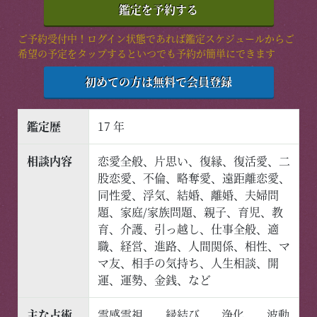
鑑定を予約する
© 2026 神霊力の電話鑑定六神通
ご予約受付中！ログイン状態であれば鑑定スケジュールからご
希望の予定をタップするといつでも予約が簡単にできます
初めての方は無料で会員登録
鑑定歴
17 年
相談内容
恋愛全般、片思い、復縁、復活愛、二
股恋愛、不倫、略奪愛、遠距離恋愛、
同性愛、浮気、結婚、離婚、夫婦問
題、家庭/家族問題、親子、育児、教
育、介護、引っ越し、仕事全般、適
職、経営、進路、人間関係、相性、マ
マ友、相手の気持ち、人生相談、開
運、運勢、金銭、など
主な占術
霊感霊視、 縁結び、 浄化、 波動