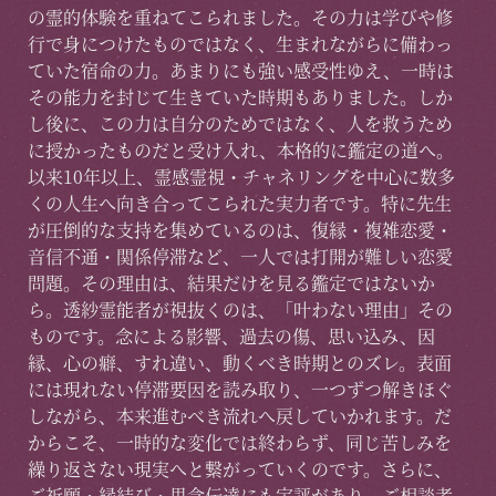
の霊的体験を重ねてこられました。その力は学びや修
行で身につけたものではなく、生まれながらに備わっ
ていた宿命の力。あまりにも強い感受性ゆえ、一時は
その能力を封じて生きていた時期もありました。しか
し後に、この力は自分のためではなく、人を救うため
に授かったものだと受け入れ、本格的に鑑定の道へ。
以来10年以上、霊感霊視・チャネリングを中心に数多
くの人生へ向き合ってこられた実力者です。特に先生
が圧倒的な支持を集めているのは、復縁・複雑恋愛・
音信不通・関係停滞など、一人では打開が難しい恋愛
問題。その理由は、結果だけを見る鑑定ではないか
ら。透紗霊能者が視抜くのは、「叶わない理由」その
ものです。念による影響、過去の傷、思い込み、因
縁、心の癖、すれ違い、動くべき時期とのズレ。表面
には現れない停滞要因を読み取り、一つずつ解きほぐ
しながら、本来進むべき流れへ戻していかれます。だ
からこそ、一時的な変化では終わらず、同じ苦しみを
繰り返さない現実へと繋がっていくのです。さらに、
ご祈願・縁結び・思念伝達にも定評があり、ご相談者