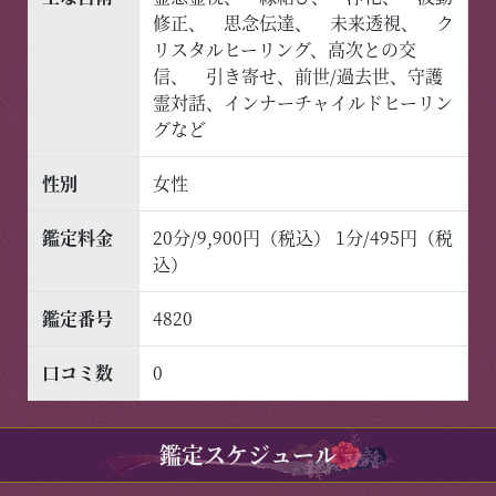
修正、 思念伝達、 未来透視、 ク
リスタルヒーリング、高次との交
信、 引き寄せ、前世/過去世、守護
霊対話、インナーチャイルドヒーリン
グなど
性別
女性
鑑定料金
20分/9,900円（税込） 1分/495円（税
込）
鑑定番号
4820
口コミ数
0
鑑定スケジュール