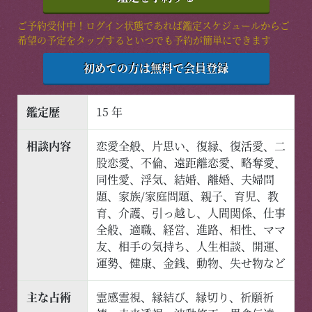
ご予約受付中！ログイン状態であれば鑑定スケジュールからご
© 2026 神霊力の電話鑑定六神通
希望の予定をタップするといつでも予約が簡単にできます
初めての方は無料で会員登録
鑑定歴
15 年
相談内容
恋愛全般、片思い、復縁、復活愛、二
股恋愛、不倫、遠距離恋愛、略奪愛、
同性愛、浮気、結婚、離婚、夫婦問
題、家族/家庭問題、親子、育児、教
育、介護、引っ越し、人間関係、仕事
全般、適職、経営、進路、相性、ママ
友、相手の気持ち、人生相談、開運、
運勢、健康、金銭、動物、失せ物など
主な占術
霊感霊視、縁結び、縁切り、祈願祈