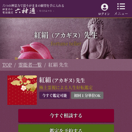
電話でのお問い合わせ
六つの神霊力で思うがままの願望を手に入れる
メニュー
ログイン
六つの神霊力による特別な電話鑑定で、
霊能者があなたの「愛」を叶えます。
紅絹
先生
（アカギヌ）
fortune teller
03-6382-5051
24時間自動受付（年中無休）
メールで問い合わせる
TOP
霊能者一覧
紅絹 先生
六神通 TOP
霊能者一覧
お客様からの声
人気ランキング
紅絹
(アカギヌ)
先生
ご利用ガイド
料金・お支払い
極上霊視による人生好転鑑定
よくあるご質問
六神通とは
今すぐ鑑定可能
初回１分単位OK
利用規約
特定商取引法表記
個人情報保護方針
今すぐ相談する
サイトマップ
会員ログイン
鑑定を予約する