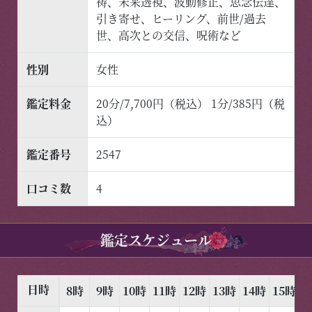
祷、未来透視、波動修正、思念伝達、
引き寄せ、ヒーリング、前世/過去
世、高次との交信、呪術など
性別
女性
鑑定料金
20分/7,700円（税込） 1分/385円（税
込）
鑑定番号
2547
口コミ数
4
鑑定スケジュール
日時
8時
9時
10時
11時
12時
13時
14時
15時
1